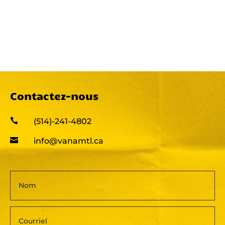
Contactez-nous

(514)-241-4802

info@vanamtl.ca