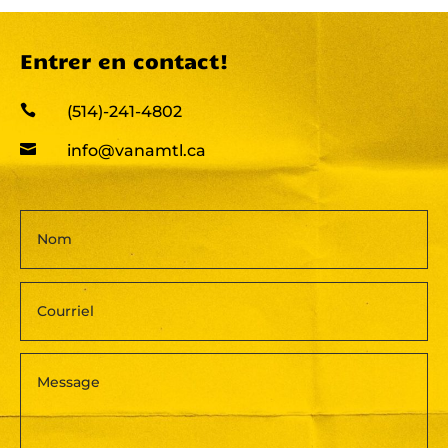
Entrer en contact!

(514)-241-4802

info@vanamtl.ca